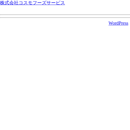
株式会社コスモフーズサービス
ワンランク上の輸送の安全を第一に考え、社員一丸となり『心
株式会社コスモフーズサービス is proudly powered by
WordPress